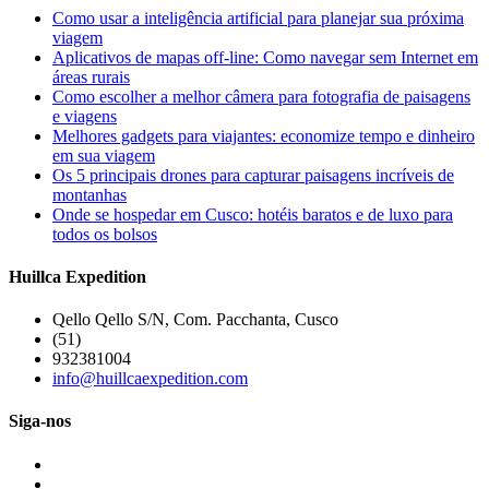
Como usar a inteligência artificial para planejar sua próxima
viagem
Aplicativos de mapas off-line: Como navegar sem Internet em
áreas rurais
Como escolher a melhor câmera para fotografia de paisagens
e viagens
Melhores gadgets para viajantes: economize tempo e dinheiro
em sua viagem
Os 5 principais drones para capturar paisagens incríveis de
montanhas
Onde se hospedar em Cusco: hotéis baratos e de luxo para
todos os bolsos
Huillca Expedition
Qello Qello S/N, Com. Pacchanta, Cusco
(51)
932381004
info@huillcaexpedition.com
Siga-nos