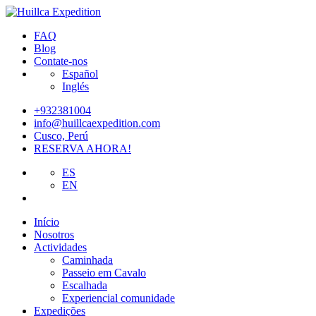
FAQ
Blog
Contate-nos
Español
Inglés
+932381004
info@huillcaexpedition.com
Cusco, Perú
RESERVA AHORA!
ES
EN
Início
Nosotros
Actividades
Caminhada
Passeio em Cavalo
Escalhada
Experiencial comunidade
Expedições