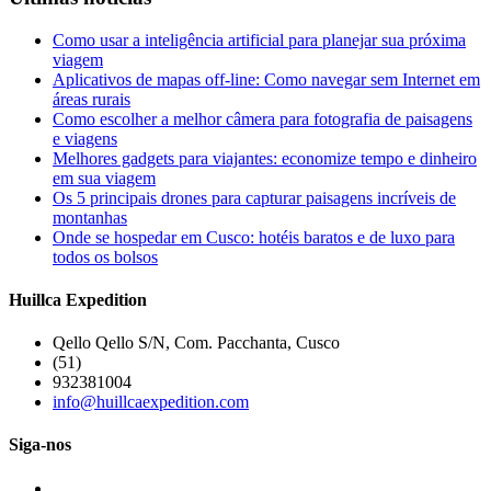
Como usar a inteligência artificial para planejar sua próxima
viagem
Aplicativos de mapas off-line: Como navegar sem Internet em
áreas rurais
Como escolher a melhor câmera para fotografia de paisagens
e viagens
Melhores gadgets para viajantes: economize tempo e dinheiro
em sua viagem
Os 5 principais drones para capturar paisagens incríveis de
montanhas
Onde se hospedar em Cusco: hotéis baratos e de luxo para
todos os bolsos
Huillca Expedition
Qello Qello S/N, Com. Pacchanta, Cusco
(51)
932381004
info@huillcaexpedition.com
Siga-nos