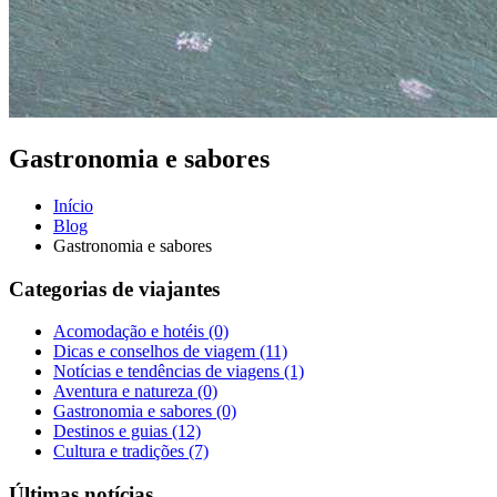
Gastronomia e sabores
Início
Blog
Gastronomia e sabores
Categorias de viajantes
Acomodação e hotéis
(0)
Dicas e conselhos de viagem
(11)
Notícias e tendências de viagens
(1)
Aventura e natureza
(0)
Gastronomia e sabores
(0)
Destinos e guias
(12)
Cultura e tradições
(7)
Últimas notícias