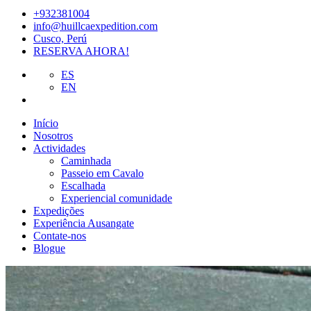
+932381004
info@huillcaexpedition.com
Cusco, Perú
RESERVA AHORA!
ES
EN
Início
Nosotros
Actividades
Caminhada
Passeio em Cavalo
Escalhada
Experiencial comunidade
Expedições
Experiência Ausangate
Contate-nos
Blogue