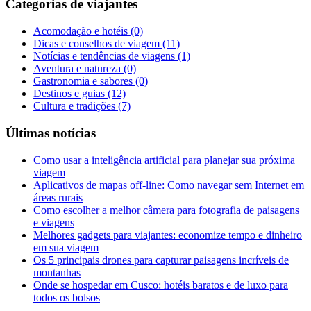
Categorias de viajantes
Acomodação e hotéis
(0)
Dicas e conselhos de viagem
(11)
Notícias e tendências de viagens
(1)
Aventura e natureza
(0)
Gastronomia e sabores
(0)
Destinos e guias
(12)
Cultura e tradições
(7)
Últimas notícias
Como usar a inteligência artificial para planejar sua próxima
viagem
Aplicativos de mapas off-line: Como navegar sem Internet em
áreas rurais
Como escolher a melhor câmera para fotografia de paisagens
e viagens
Melhores gadgets para viajantes: economize tempo e dinheiro
em sua viagem
Os 5 principais drones para capturar paisagens incríveis de
montanhas
Onde se hospedar em Cusco: hotéis baratos e de luxo para
todos os bolsos