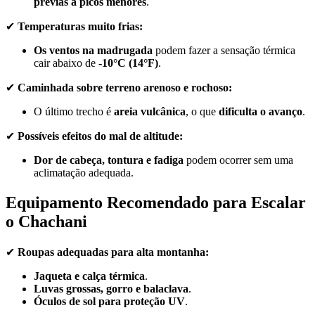
prévias a picos menores
.
✔
Temperaturas muito frias:
Os ventos na madrugada
podem fazer a sensação térmica
cair abaixo de
-10°C (14°F)
.
✔
Caminhada sobre terreno arenoso e rochoso:
O último trecho é
areia vulcânica
, o que
dificulta o avanço
.
✔
Possíveis efeitos do mal de altitude:
Dor de cabeça, tontura e fadiga
podem ocorrer sem uma
aclimatação adequada.
Equipamento Recomendado para Escalar
o Chachani
✔
Roupas adequadas para alta montanha:
Jaqueta e calça térmica
.
Luvas grossas, gorro e balaclava
.
Óculos de sol para proteção UV
.