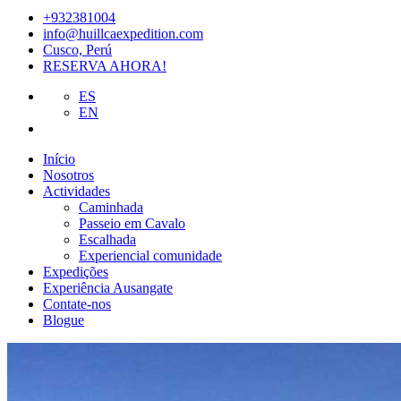
+932381004
info@huillcaexpedition.com
Cusco, Perú
RESERVA AHORA!
ES
EN
Início
Nosotros
Actividades
Caminhada
Passeio em Cavalo
Escalhada
Experiencial comunidade
Expedições
Experiência Ausangate
Contate-nos
Blogue