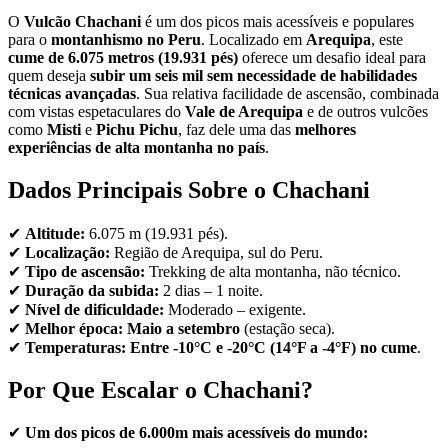
O
Vulcão Chachani
é um dos picos mais acessíveis e populares
para o
montanhismo no Peru
. Localizado em
Arequipa
, este
cume de 6.075 metros (19.931 pés)
oferece um desafio ideal para
quem deseja
subir um seis mil sem necessidade de habilidades
técnicas avançadas
. Sua relativa facilidade de ascensão, combinada
com vistas espetaculares do
Vale de Arequipa
e de outros vulcões
como
Misti
e
Pichu Pichu
, faz dele uma das
melhores
experiências de alta montanha no país
.
Dados Principais Sobre o Chachani
✔
Altitude:
6.075 m (19.931 pés).
✔
Localização:
Região de Arequipa, sul do Peru.
✔
Tipo de ascensão:
Trekking de alta montanha, não técnico.
✔
Duração da subida:
2 dias – 1 noite.
✔
Nível de dificuldade:
Moderado – exigente.
✔
Melhor época:
Maio a setembro
(estação seca).
✔
Temperaturas:
Entre -10°C e -20°C (14°F a -4°F) no cume
.
Por Que Escalar o Chachani?
✔
Um dos picos de 6.000m mais acessíveis do mundo: