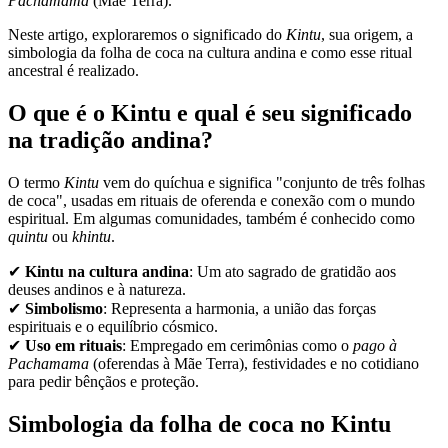
Pachamama
(Mãe Terra).
Neste artigo, exploraremos o significado do
Kintu
, sua origem, a
simbologia da folha de coca na cultura andina e como esse ritual
ancestral é realizado.
O que é o Kintu e qual é seu significado
na tradição andina?
O termo
Kintu
vem do quíchua e significa "conjunto de três folhas
de coca", usadas em rituais de oferenda e conexão com o mundo
espiritual. Em algumas comunidades, também é conhecido como
quintu
ou
khintu
.
✔
Kintu na cultura andina
: Um ato sagrado de gratidão aos
deuses andinos e à natureza.
✔
Simbolismo
: Representa a harmonia, a união das forças
espirituais e o equilíbrio cósmico.
✔
Uso em rituais
: Empregado em cerimônias como o
pago à
Pachamama
(oferendas à Mãe Terra), festividades e no cotidiano
para pedir bênçãos e proteção.
Simbologia da folha de coca no Kintu