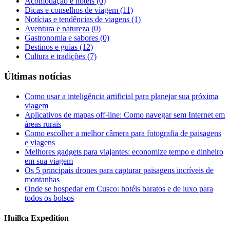
Acomodação e hotéis
(0)
Dicas e conselhos de viagem
(11)
Notícias e tendências de viagens
(1)
Aventura e natureza
(0)
Gastronomia e sabores
(0)
Destinos e guias
(12)
Cultura e tradições
(7)
Últimas notícias
Como usar a inteligência artificial para planejar sua próxima
viagem
Aplicativos de mapas off-line: Como navegar sem Internet em
áreas rurais
Como escolher a melhor câmera para fotografia de paisagens
e viagens
Melhores gadgets para viajantes: economize tempo e dinheiro
em sua viagem
Os 5 principais drones para capturar paisagens incríveis de
montanhas
Onde se hospedar em Cusco: hotéis baratos e de luxo para
todos os bolsos
Huillca Expedition