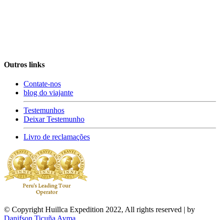
Outros links
Contate-nos
blog do viajante
Testemunhos
Deixar Testemunho
Livro de reclamações
© Copyright Huillca Expedition 2022, All rights reserved |
by
Danifson Ticuña Ayma