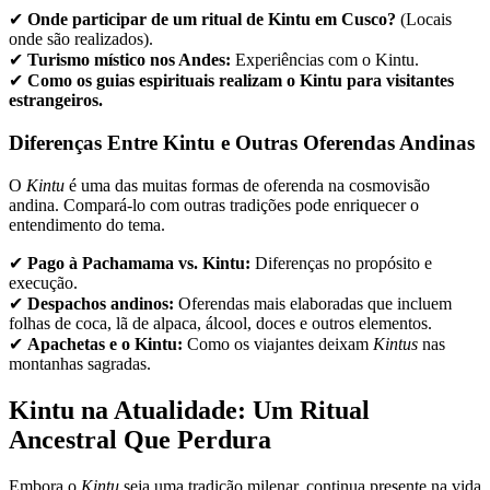
✔
Onde participar de um ritual de Kintu em Cusco?
(Locais
onde são realizados).
✔
Turismo místico nos Andes:
Experiências com o Kintu.
✔
Como os guias espirituais realizam o Kintu para visitantes
estrangeiros.
Diferenças Entre Kintu e Outras Oferendas Andinas
O
Kintu
é uma das muitas formas de oferenda na cosmovisão
andina. Compará-lo com outras tradições pode enriquecer o
entendimento do tema.
✔
Pago à Pachamama vs. Kintu:
Diferenças no propósito e
execução.
✔
Despachos andinos:
Oferendas mais elaboradas que incluem
folhas de coca, lã de alpaca, álcool, doces e outros elementos.
✔
Apachetas e o Kintu:
Como os viajantes deixam
Kintus
nas
montanhas sagradas.
Kintu na Atualidade: Um Ritual
Ancestral Que Perdura
Embora o
Kintu
seja uma tradição milenar, continua presente na vida