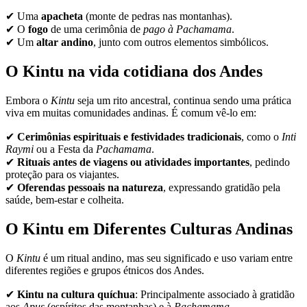
✔ Uma
apacheta
(monte de pedras nas montanhas).
✔ O
fogo
de uma cerimônia de
pago à Pachamama
.
✔ Um
altar andino
, junto com outros elementos simbólicos.
O Kintu na vida cotidiana dos Andes
Embora o
Kintu
seja um rito ancestral, continua sendo uma prática
viva em muitas comunidades andinas. É comum vê-lo em:
✔
Cerimônias espirituais e festividades tradicionais
, como o
Inti
Raymi
ou a Festa da
Pachamama
.
✔
Rituais antes de viagens ou atividades importantes
, pedindo
proteção para os viajantes.
✔
Oferendas pessoais na natureza
, expressando gratidão pela
saúde, bem-estar e colheita.
O Kintu em Diferentes Culturas Andinas
O
Kintu
é um ritual andino, mas seu significado e uso variam entre
diferentes regiões e grupos étnicos dos Andes.
✔
Kintu na cultura quíchua
: Principalmente associado à gratidão
aos
Apus
(espíritos das montanhas) e à
Pachamama
.