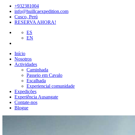
+932381004
info@huillcaexpedition.com
Cusco, Perú
RESERVA AHORA!
ES
EN
Início
Nosotros
Actividades
Caminhada
Passeio em Cavalo
Escalhada
Experiencial comunidade
Expedições
Experiência Ausangate
Contate-nos
Blogue