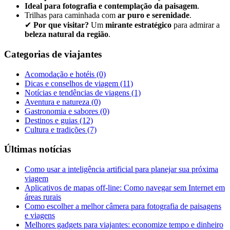
Ideal para fotografia e contemplação da paisagem
.
Trilhas para caminhada com
ar puro e serenidade
.
✔
Por que visitar?
Um
mirante estratégico
para admirar a
beleza natural da região
.
Categorias de viajantes
Acomodação e hotéis
(0)
Dicas e conselhos de viagem
(11)
Notícias e tendências de viagens
(1)
Aventura e natureza
(0)
Gastronomia e sabores
(0)
Destinos e guias
(12)
Cultura e tradições
(7)
Últimas notícias
Como usar a inteligência artificial para planejar sua próxima
viagem
Aplicativos de mapas off-line: Como navegar sem Internet em
áreas rurais
Como escolher a melhor câmera para fotografia de paisagens
e viagens
Melhores gadgets para viajantes: economize tempo e dinheiro