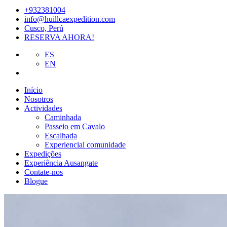
+932381004
info@huillcaexpedition.com
Cusco, Perú
RESERVA AHORA!
ES
EN
Início
Nosotros
Actividades
Caminhada
Passeio em Cavalo
Escalhada
Experiencial comunidade
Expedições
Experiência Ausangate
Contate-nos
Blogue