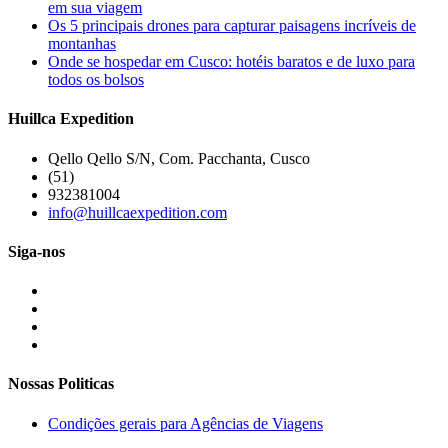
em sua viagem
Os 5 principais drones para capturar paisagens incríveis de
montanhas
Onde se hospedar em Cusco: hotéis baratos e de luxo para
todos os bolsos
Huillca Expedition
Qello Qello S/N, Com. Pacchanta, Cusco
(51)
932381004
info@huillcaexpedition.com
Siga-nos
Nossas Politicas
Condições gerais para Agências de Viagens