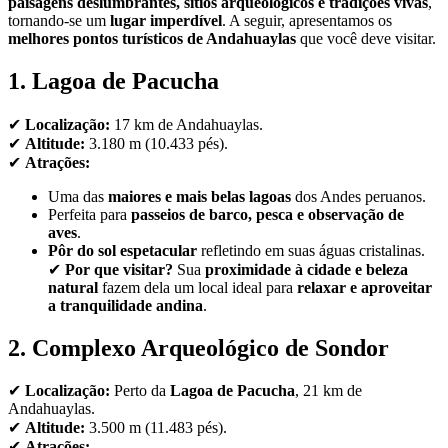
paisagens deslumbrantes, sítios arqueológicos e tradições vivas
,
tornando-se um
lugar imperdível
. A seguir, apresentamos os
melhores pontos turísticos de Andahuaylas
que você deve visitar.
1. Lagoa de Pacucha
✔
Localização:
17 km de Andahuaylas.
✔
Altitude:
3.180 m (10.433 pés).
✔
Atrações:
Uma das
maiores e mais belas lagoas
dos Andes peruanos.
Perfeita para
passeios de barco, pesca e observação de
aves
.
Pôr do sol espetacular
refletindo em suas águas cristalinas.
✔
Por que visitar?
Sua
proximidade à cidade e beleza
natural
fazem dela um local ideal para
relaxar e aproveitar
a tranquilidade andina
.
2. Complexo Arqueológico de Sondor
✔
Localização:
Perto da
Lagoa de Pacucha
, 21 km de
Andahuaylas.
✔
Altitude:
3.500 m (11.483 pés).
✔
Atrações: