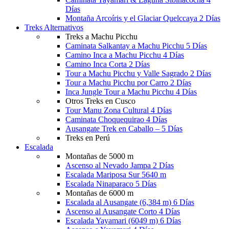
Días
Montaña Arcoíris y el Glaciar Quelccaya 2 Días
Treks Alternativos
Treks a Machu Picchu
Caminata Salkantay a Machu Picchu 5 Días
Camino Inca a Machu Picchu 4 Días
Camino Inca Corta 2 Días
Tour a Machu Picchu y Valle Sagrado 2 Días
Tour a Machu Picchu por Carro 2 Días
Inca Jungle Tour a Machu Picchu 4 Días
Otros Treks en Cusco
Tour Manu Zona Cultural 4 Días
Caminata Choquequirao 4 Días
Ausangate Trek en Caballo – 5 Días
Treks en Perú
Escalada
Montañas de 5000 m
Ascenso al Nevado Jampa 2 Días
Escalada Mariposa Sur 5640 m
Escalada Ninaparaco 5 Días
Montañas de 6000 m
Escalada al Ausangate (6,384 m) 6 Días
Ascenso al Ausangate Corto 4 Días
Escalada Yayamari (6049 m) 6 Días