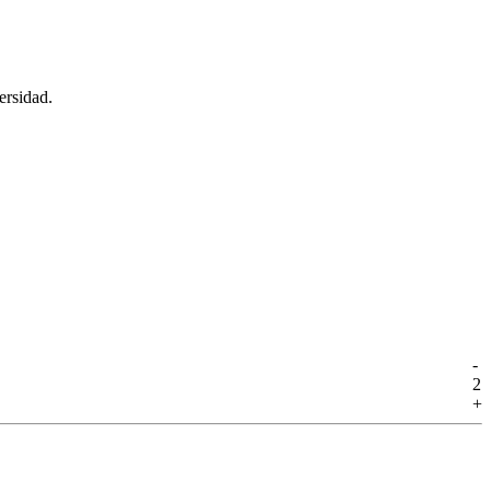
ersidad.
-
2
+