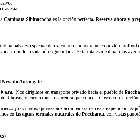
asivo.
 travesía.
la
Caminata Sibinacocha
es la opción perfecta.
Reserva ahora y prep
ina paisajes espectaculares, cultura andina y una conexión profunda con
ladas, donde la vida aún sigue intacta. Esta ruta es ideal para los ave
del Nevado Ausangate
30 a.m.
. Nos dirigimos en transporte privado hacia el pueblo de
Paccha
ente
3 horas
, recorreremos la carretera que conecta Cusco con la región 
arrieros y cocineros, quienes nos acompañarán en esta expedición. Aquí
remos en las
aguas termales naturales de Pacchanta
, con vistas panor
es)