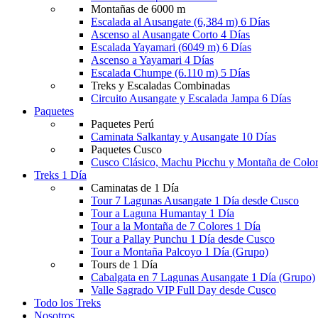
Montañas de 6000 m
Escalada al Ausangate (6,384 m) 6 Días
Ascenso al Ausangate Corto 4 Días
Escalada Yayamari (6049 m) 6 Días
Ascenso a Yayamari 4 Días
Escalada Chumpe (6.110 m) 5 Días
Treks y Escaladas Combinadas
Circuito Ausangate y Escalada Jampa 6 Días
Paquetes
Paquetes Perú
Caminata Salkantay y Ausangate 10 Días
Paquetes Cusco
Cusco Clásico, Machu Picchu y Montaña de Color
Treks 1 Día
Caminatas de 1 Día
Tour 7 Lagunas Ausangate 1 Día desde Cusco
Tour a Laguna Humantay 1 Día
Tour a la Montaña de 7 Colores 1 Día
Tour a Pallay Punchu 1 Día desde Cusco
Tour a Montaña Palcoyo 1 Día (Grupo)
Tours de 1 Día
Cabalgata en 7 Lagunas Ausangate 1 Día (Grupo)
Valle Sagrado VIP Full Day desde Cusco
Todo los Treks
Nosotros