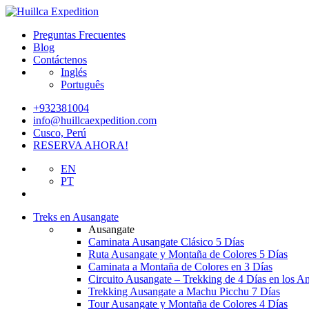
Preguntas Frecuentes
Blog
Contáctenos
Inglés
Português
+932381004
info@huillcaexpedition.com
Cusco, Perú
RESERVA AHORA!
EN
PT
Treks en Ausangate
Ausangate
Caminata Ausangate Clásico 5 Días
Ruta Ausangate y Montaña de Colores 5 Días
Caminata a Montaña de Colores en 3 Días
Circuito Ausangate – Trekking de 4 Días en los A
Trekking Ausangate a Machu Picchu 7 Días
Tour Ausangate y Montaña de Colores 4 Días