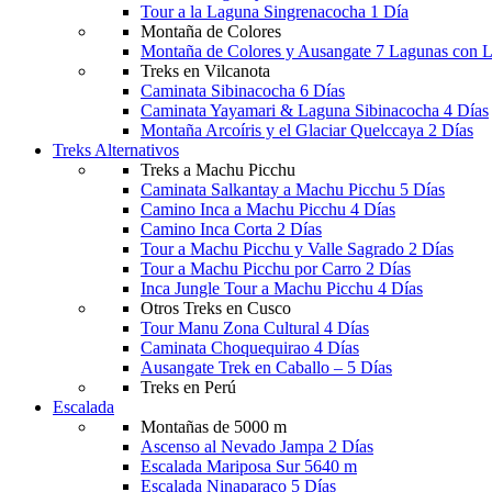
Tour a la Laguna Singrenacocha 1 Día
Montaña de Colores
Montaña de Colores y Ausangate 7 Lagunas con 
Treks en Vilcanota
Caminata Sibinacocha 6 Días
Caminata Yayamari & Laguna Sibinacocha 4 Días
Montaña Arcoíris y el Glaciar Quelccaya 2 Días
Treks Alternativos
Treks a Machu Picchu
Caminata Salkantay a Machu Picchu 5 Días
Camino Inca a Machu Picchu 4 Días
Camino Inca Corta 2 Días
Tour a Machu Picchu y Valle Sagrado 2 Días
Tour a Machu Picchu por Carro 2 Días
Inca Jungle Tour a Machu Picchu 4 Días
Otros Treks en Cusco
Tour Manu Zona Cultural 4 Días
Caminata Choquequirao 4 Días
Ausangate Trek en Caballo – 5 Días
Treks en Perú
Escalada
Montañas de 5000 m
Ascenso al Nevado Jampa 2 Días
Escalada Mariposa Sur 5640 m
Escalada Ninaparaco 5 Días