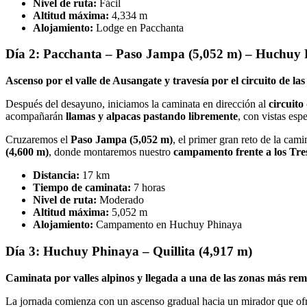
Nivel de ruta:
Fácil
Altitud máxima:
4,334 m
Alojamiento:
Lodge en Pacchanta
Día 2: Pacchanta – Paso Jampa (5,052 m) – Huchuy 
Ascenso por el valle de Ausangate y travesía por el circuito de la
Después del desayuno, iniciamos la caminata en dirección al
circuito
acompañarán
llamas y alpacas pastando libremente
, con vistas esp
Cruzaremos el
Paso Jampa (5,052 m)
, el primer gran reto de la cam
(4,600 m)
, donde montaremos nuestro
campamento frente a los Tre
Distancia:
17 km
Tiempo de caminata:
7 horas
Nivel de ruta:
Moderado
Altitud máxima:
5,052 m
Alojamiento:
Campamento en Huchuy Phinaya
Día 3: Huchuy Phinaya – Quillita (4,917 m)
Caminata por valles alpinos y llegada a una de las zonas más rem
La jornada comienza con un ascenso gradual hacia un mirador que ofr