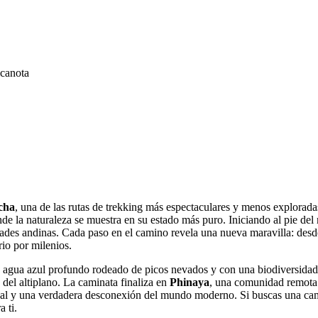
cha
, una de las rutas de trekking más espectaculares y menos exploradas 
de la naturaleza se muestra en su estado más puro. Iniciando al pie de
dades andinas. Cada paso en el camino revela una nueva maravilla: desd
rio por milenios.
e agua azul profundo rodeado de picos nevados y con una biodiversidad 
del altiplano. La caminata finaliza en
Phinaya
, una comunidad remota 
d local y una verdadera desconexión del mundo moderno. Si buscas una cam
a ti.