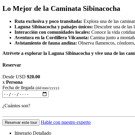
Lo Mejor de la Caminata Sibinacocha
Ruta exclusiva y poco transitada:
Explora una de las caminata
Laguna Sibinacocha y paisajes únicos:
Descubre una de las l
Interacción con comunidades locales:
Conoce la vida cotidian
Aventura en la Cordillera Vilcanota:
Camina junto a montañas
Avistamiento de fauna andina:
Observa flamencos, cóndores, v
Atrévete a explorar la Laguna Sibinacocha y vive una de las cam
Reservar
Desde
USD
920.00
x
Persona
Fecha de llegada
(dd/mm/yyyy)
¿Cuántos son?
Hable con nuestro experto
Reservar este tour
Itinerario Detallado