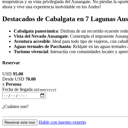
terapéuticas y su vista privilegiada del Ausangate. No pierdas la opo
ahora y vive una experiencia inolvidable en los Andes!
Destacados de Cabalgata en 7 Lagunas Au
Cabalgata panorámica
: Disfruta de un recorrido ecuestre ro
Vista del Nevado Ausangate
: Contempla el imponente Ausanga
Aventura accesible
: Ideal para todo tipo de viajeros, con caba
Aguas termales de Pacchanta
: Relájate en las aguas termales 
Turismo vivencial
: Interactúa con comunidades locales y aprend
Reservar
USD
95.00
Desde
USD
70.00
x
Persona
Fecha de llegada
(dd/mm/yyyy)
¿Cuántos son?
Hable con nuestro experto
Reservar este tour