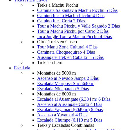
Treks a Machu Picchu
Caminata Salkantay a Machu Picchu 5 Días
Camino Inca a Machu Picchu 4 Días
Camino Inca Corta 2 Días
Tour a Machu Picchu y Valle Sagrado 2 Días
Tour a Machu Picchu por Carro 2 Días
Inca Jungle Tour a Machu Picchu 4 Días
Otros Treks en Cusco
Tour Manu Zona Cultural 4 Días
Caminata Choquequirao 4 Días
Ausangate Trek en Caballo – 5 Días
Treks en Perú
Escalada
Montañas de 5000 m
Ascenso al Nevado Jampa 2 Días
Escalada Mariposa Sur 5640 m
Escalada Ninaparaco 5 Días
Montañas de 6000 m
Escalada al Ausangate (6,384 m) 6 Días
Ascenso al Ausangate Corto 4 Días
Escalada Yayamari (6049 m) 6 Días
Ascenso a Yayamari 4 Días
Escalada Chumpe (6.110 m) 5 Días
Treks y Escaladas Combinadas