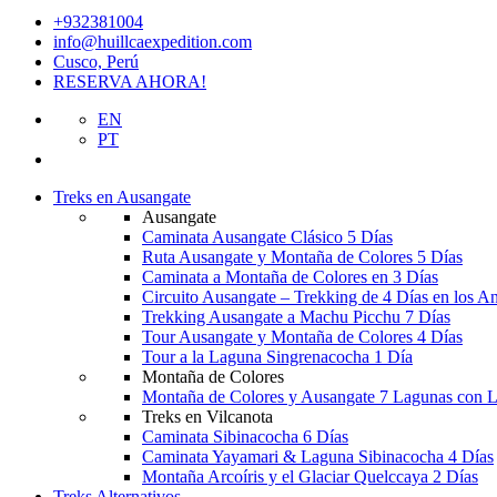
+932381004
info@huillcaexpedition.com
Cusco, Perú
RESERVA AHORA!
EN
PT
Treks en Ausangate
Ausangate
Caminata Ausangate Clásico 5 Días
Ruta Ausangate y Montaña de Colores 5 Días
Caminata a Montaña de Colores en 3 Días
Circuito Ausangate – Trekking de 4 Días en los A
Trekking Ausangate a Machu Picchu 7 Días
Tour Ausangate y Montaña de Colores 4 Días
Tour a la Laguna Singrenacocha 1 Día
Montaña de Colores
Montaña de Colores y Ausangate 7 Lagunas con 
Treks en Vilcanota
Caminata Sibinacocha 6 Días
Caminata Yayamari & Laguna Sibinacocha 4 Días
Montaña Arcoíris y el Glaciar Quelccaya 2 Días
Treks Alternativos