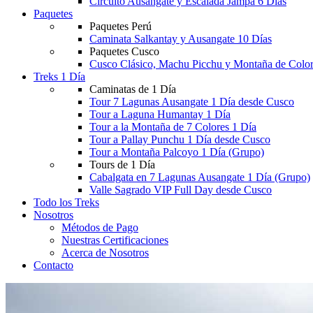
Circuito Ausangate y Escalada Jampa 6 Días
Paquetes
Paquetes Perú
Caminata Salkantay y Ausangate 10 Días
Paquetes Cusco
Cusco Clásico, Machu Picchu y Montaña de Color
Treks 1 Día
Caminatas de 1 Día
Tour 7 Lagunas Ausangate 1 Día desde Cusco
Tour a Laguna Humantay 1 Día
Tour a la Montaña de 7 Colores 1 Día
Tour a Pallay Punchu 1 Día desde Cusco
Tour a Montaña Palcoyo 1 Día (Grupo)
Tours de 1 Día
Cabalgata en 7 Lagunas Ausangate 1 Día (Grupo)
Valle Sagrado VIP Full Day desde Cusco
Todo los Treks
Nosotros
Métodos de Pago
Nuestras Certificaciones
Acerca de Nosotros
Contacto