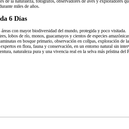
es de la naturaleza, fotógrafos, observadores de aves y exploradores q
 durante miles de años.
da 6 Días
 áreas con mayor biodiversidad del mundo, protegida y poco visitada.
pires, lobos de río, monos, guacamayos y cientos de especies amazónicas
aminatas en bosque primario, observación en collpas, exploración de la
pertos en flora, fauna y conservación, en un entorno natural sin int
ntura, naturaleza pura y una vivencia real en la selva más prístina del 