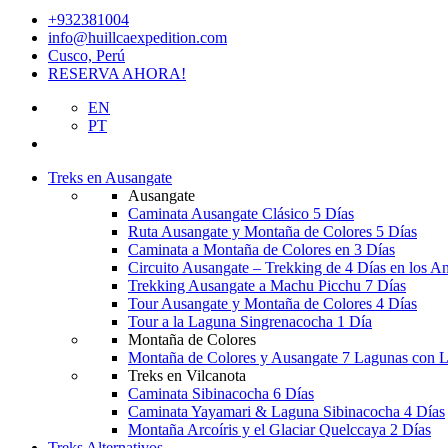
+932381004
info@huillcaexpedition.com
Cusco, Perú
RESERVA AHORA!
EN
PT
Treks en Ausangate
Ausangate
Caminata Ausangate Clásico 5 Días
Ruta Ausangate y Montaña de Colores 5 Días
Caminata a Montaña de Colores en 3 Días
Circuito Ausangate – Trekking de 4 Días en los A
Trekking Ausangate a Machu Picchu 7 Días
Tour Ausangate y Montaña de Colores 4 Días
Tour a la Laguna Singrenacocha 1 Día
Montaña de Colores
Montaña de Colores y Ausangate 7 Lagunas con 
Treks en Vilcanota
Caminata Sibinacocha 6 Días
Caminata Yayamari & Laguna Sibinacocha 4 Días
Montaña Arcoíris y el Glaciar Quelccaya 2 Días
Treks Alternativos