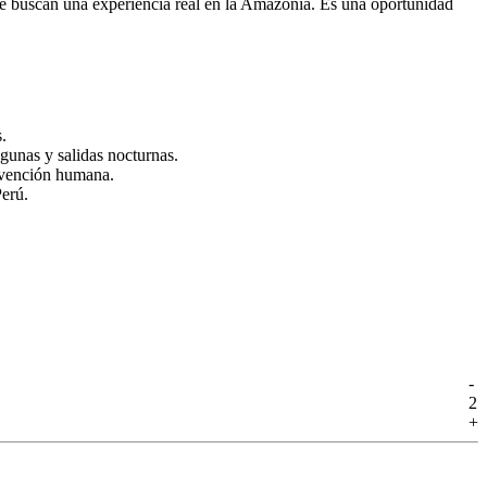
ue buscan una experiencia real en la Amazonía. Es una oportunidad
.
gunas y salidas nocturnas.
ervención humana.
Perú.
-
2
+