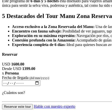
Este programa de
6 días y 5 noches
está diseñado para viajeros amant
única para sentir la selva viva, poderosa y auténtica, tal como ha sido
5 Destacados del Tour Manu Zona Reserva
Acceso exclusivo a la Zona Reservada del Manu:
Una de las
Encuentro con fauna salvaje:
Posibilidad de ver jaguares, ta
Exploración en su máxima expresión:
Navegación por ríos, c
Conexión profunda con la Amazonía:
Acompañado de guías ex
Experiencia completa de 6 días:
Ideal para quienes buscan ave
Reservar
USD
1600.00
Desde
USD
1399.00
x
Persona
Fecha de llegada
(dd/mm/yyyy)
¿Cuántos son?
Hable con nuestro experto
Reservar este tour