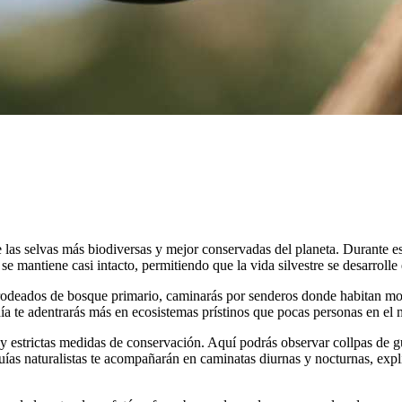
e las selvas más biodiversas y mejor conservadas del planeta. Durante e
se mantiene casi intacto, permitiendo que la vida silvestre se desarroll
os rodeados de bosque primario, caminarás por senderos donde habitan m
ía te adentrarás más en ecosistemas prístinos que pocas personas en el
 y estrictas medidas de conservación. Aquí podrás observar collpas de 
uías naturalistas te acompañarán en caminatas diurnas y nocturnas, exp