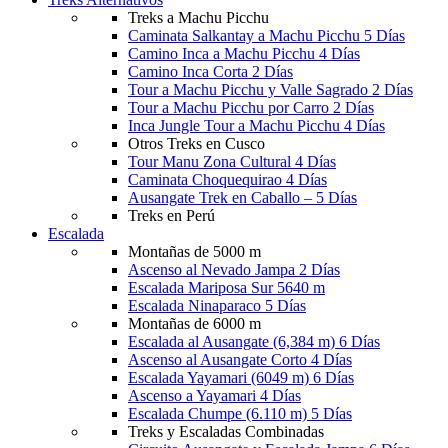
Treks a Machu Picchu
Caminata Salkantay a Machu Picchu 5 Días
Camino Inca a Machu Picchu 4 Días
Camino Inca Corta 2 Días
Tour a Machu Picchu y Valle Sagrado 2 Días
Tour a Machu Picchu por Carro 2 Días
Inca Jungle Tour a Machu Picchu 4 Días
Otros Treks en Cusco
Tour Manu Zona Cultural 4 Días
Caminata Choquequirao 4 Días
Ausangate Trek en Caballo – 5 Días
Treks en Perú
Escalada
Montañas de 5000 m
Ascenso al Nevado Jampa 2 Días
Escalada Mariposa Sur 5640 m
Escalada Ninaparaco 5 Días
Montañas de 6000 m
Escalada al Ausangate (6,384 m) 6 Días
Ascenso al Ausangate Corto 4 Días
Escalada Yayamari (6049 m) 6 Días
Ascenso a Yayamari 4 Días
Escalada Chumpe (6.110 m) 5 Días
Treks y Escaladas Combinadas