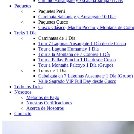
Circuito Ausangate y Escalada Jampa 6 Días
Paquetes
Paquetes Perú
Caminata Salkantay y Ausangate 10 Días
Paquetes Cusco
Cusco Clásico, Machu Picchu y Montaña de Color
Treks 1 Día
Caminatas de 1 Día
Tour 7 Lagunas Ausangate 1 Día desde Cusco
Tour a Laguna Humantay 1 Día
Tour a la Montaña de 7 Colores 1 Día
Tour a Pallay Punchu 1 Día desde Cusco
Tour a Montaña Palcoyo 1 Día (Grupo)
Tours de 1 Día
Cabalgata en 7 Lagunas Ausangate 1 Día (Grupo)
Valle Sagrado VIP Full Day desde Cusco
Todo los Treks
Nosotros
Métodos de Pago
Nuestras Certificaciones
Acerca de Nosotros
Contacto