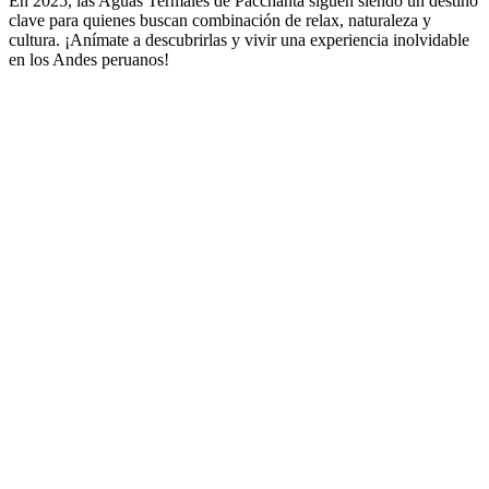
En 2025, las Aguas Termales de Pacchanta siguen siendo un destino
clave para quienes buscan combinación de relax, naturaleza y
cultura. ¡Anímate a descubrirlas y vivir una experiencia inolvidable
en los Andes peruanos!