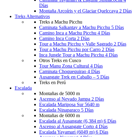
Días
Montaña Arcoíris y el Glaciar Quelccaya 2 Días
Treks Alternativos
Treks a Machu Picchu
Caminata Salkantay a Machu Picchu 5 Días
Camino Inca a Machu Picchu 4 Días
Camino Inca Corta 2 Días
Tour a Machu Picchu y Valle Sagrado 2 Días
Tour a Machu Picchu por Carro 2 Días
Inca Jungle Tour a Machu Picchu 4 Días
Otros Treks en Cusco
Tour Manu Zona Cultural 4 Días
Caminata Choquequirao 4 Días
Ausangate Trek en Caballo – 5 Días
Treks en Perú
Escalada
Montañas de 5000 m
Ascenso al Nevado Jampa 2 Días
Escalada Mariposa Sur 5640 m
Escalada Ninaparaco 5 Días
Montañas de 6000 m
Escalada al Ausangate (6,384 m) 6 Días
Ascenso al Ausangate Corto 4 Días
Escalada Yayamari (6049 m) 6 Días